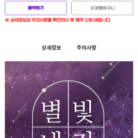
shopping_cart
예약하기
여행바구니
성수기 1인 $5 추가 (설.추석 여름7-8월. 겨울12-2월)
※ 상세정보와 주의사항을 확인하신 후 예약 신청 바랍니다.
밤항공 1인 추가 5 (공항왕복픽업 필요시)
상세정보
주의사항