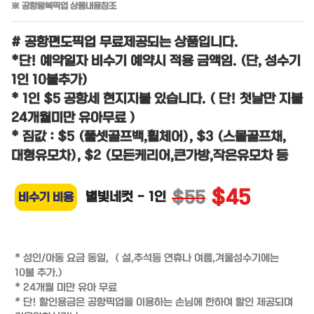
※ 공항왕복픽업 상품내용참조
# 공항편도픽업 무료제공되는 상품입니다.
*단! 예약일자 비수기 예약시 적용 금액임. (단, 성수기
1인 10불추가)
* 1인 $5 공항세 현지지불 있습니다. ( 단! 첫날만 지불
24개월미만 유아무료 )
* 짐값 : $5 (풀셋골프백,휠체어), $3 (스몰골프채,
대형유모차), $2 (모든케리어,큰가방,작은유모차 등
$45
$55
별빛네컷 - 1인
비수기 비용
* 성인/아동 요금 동일,  ( 설,추석등 연휴나 여름,겨울성수기에는 
10불 추가.)

* 24개월 미만 유아 무료

* 단! 할인용금은 공항픽업을 이용하는 손님에 한하여 할인 제공되며 