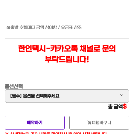
※출발 호텔마다 금액 상이함 / 요금표 참조
한인택시-카카오톡 채널로 문의
부탁드립니다!
옵션선택
[필수] 옵션을 선택해주세요
$
총 금액
shopping_cart
예약하기
여행바구니