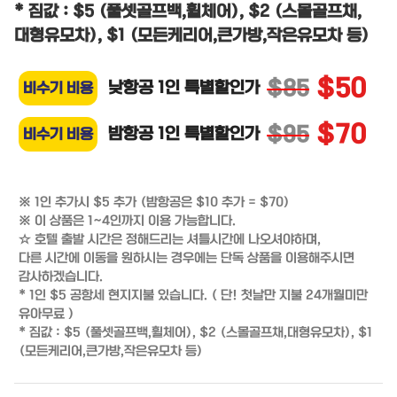
* 짐값 : $5 (풀셋골프백,휠체어), $2 (스몰골프채,
대형유모차), $1 (모든케리어,큰가방,작은유모차 등)
$50
$85
낮항공 1인 특별할인가
비수기 비용
$70
$95
밤항공 1인 특별할인가
비수기 비용
※ 1인 추가시 $5 추가 (밤항공은 $10 추가 = $70)

※ 이 상품은 1~4인까지 이용 가능합니다.

☆ 호텔 출발 시간은 정해드리는 셔틀시간에 나오셔야하며,

다른 시간에 이동을 원하시는 경우에는 단독 상품을 이용해주시면 
감사하겠습니다.

* 1인 $5 공항세 현지지불 있습니다. ( 단! 첫날만 지불 24개월미만 
유아무료 )

* 짐값 : $5 (풀셋골프백,휠체어), $2 (스몰골프채,대형유모차), $1 
(모든케리어,큰가방,작은유모차 등) 