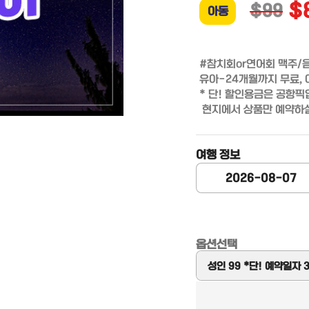
$
$99
아동
#참치회or연어회 맥주/음
유아-24개월까지 무료, 아
* 단! 할인용금은 공항
 현지에서 상품만 예약하
여행 정보
옵션선택
성인 99 *단! 예약일자 
성수기에는 해당 안됨.)