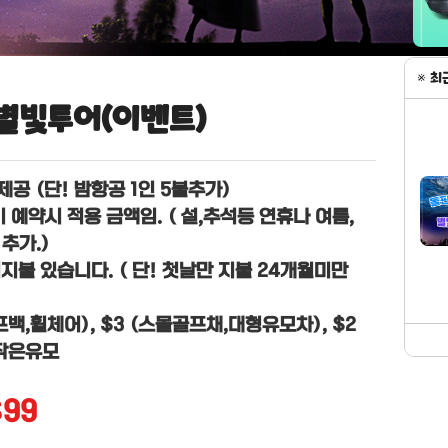
별빛투어(이벤트)
공 (단! 밤항공 1인 5불추가)
기 예약시 적용 금액임. ( 설,추석등 연휴나 여름,
추가.)
지지불 있습니다. ( 단! 첫날만 지불 24개월미만
골프백,휠체어), $3 (스몰골프채,대형유모차), $2
작은유모
$99