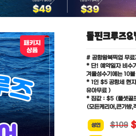
돌핀크루즈&
# 공항왕복픽업 무료제
* 단! 예약일자 비수
겨울성수기에는 10불 
* 1인 $5 공항세 현
유아무료 )
* 짐값 : $5 (풀셋
(모든케리어,큰가방,
$109
성인