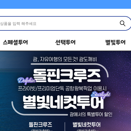
스페셜투어
선택투어
별빛투어