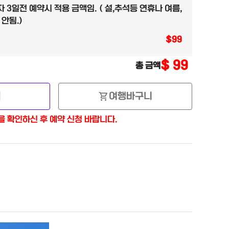
자 3일전 예약시 적용 금액임. ( 설,추석등 연휴나 여름,
3일전 예약시 적용 금액임. ( 설,추석등 연휴나 여름,겨울
안됨.)
$
99
3일전 예약시 적용 금액임. ( 설,추석등 연휴나 여름,겨울
$
99
총 금액
shopping_cart
기
여행바구니
(설.추석 여름7-8월. 겨울12-2월)
 확인하신 후 예약 신청 바랍니다.
(설.추석 여름7-8월. 겨울12-2월)
항왕복픽업 필요시)